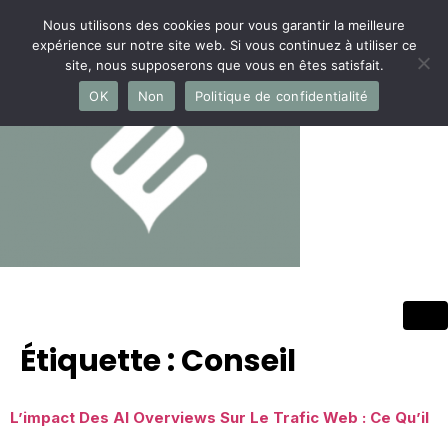
Nous utilisons des cookies pour vous garantir la meilleure
expérience sur notre site web. Si vous continuez à utiliser ce
site, nous supposerons que vous en êtes satisfait.
OK
Non
Politique de confidentialité
Étiquette :
Conseil
L’impact Des AI Overviews Sur Le Trafic Web : Ce Qu’il